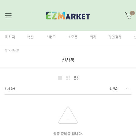
0
패키지
책상
스탠드
소모품
의자
개인결제
홈
신상품
신상품
전체
0
개
상품 준비중 입니다.