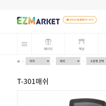
패키지
책상
T-301매쉬