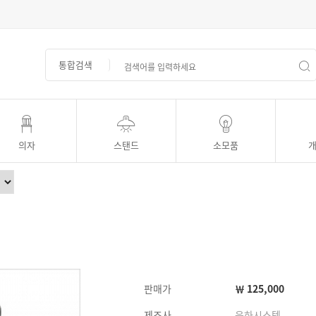
통합검색
의자
스탠드
소모품
판매가
￦
125,000
제조사
은하시스템