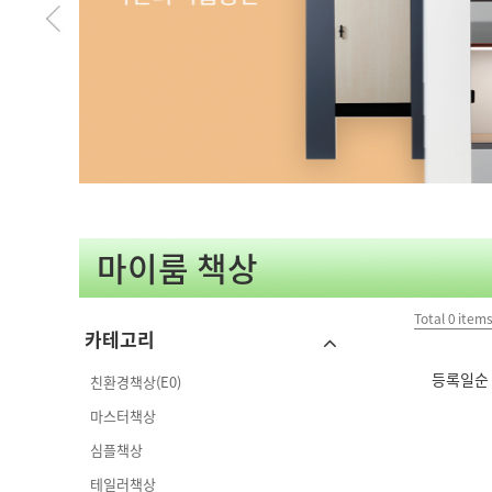
마이룸 책상
Total
0
item
카테고리
등록일순
친환경책상(E0)
마스터책상
심플책상
테일러책상