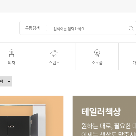
통합검색
의자
스탠드
소모품